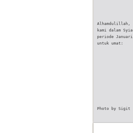
Alhamdulillah, 
kami dalam Syia
periode Januari
untuk umat:
Photo by Sigit 