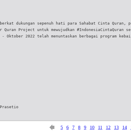
berkat dukungan sepenuh hati para Sahabat Cinta Quran, p
r Quran Project untuk mewujudkan #IndonesiaCintaQuran se
 - Oktober 2022 telah menuntaskan berbagai program kebai
Prasetio
5
6
7
8
9
10
11
12
13
14