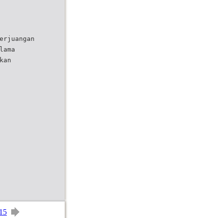
erjuangan
lama
kan
15